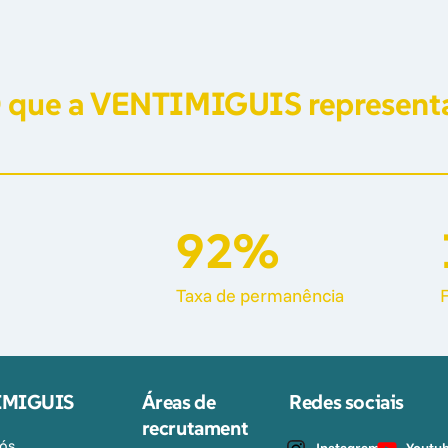
 
que 
a 
VENTIMIGUIS 
represent
92%
Taxa 
de 
permanência
IMIGUIS
Áreas de 
Redes sociais
recrutament
ós
Instagram
Youtu