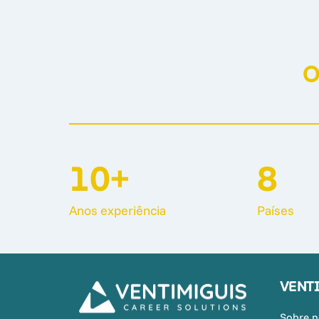
O
10+
8 
Anos 
experiência
Países
VENT
Sobre n