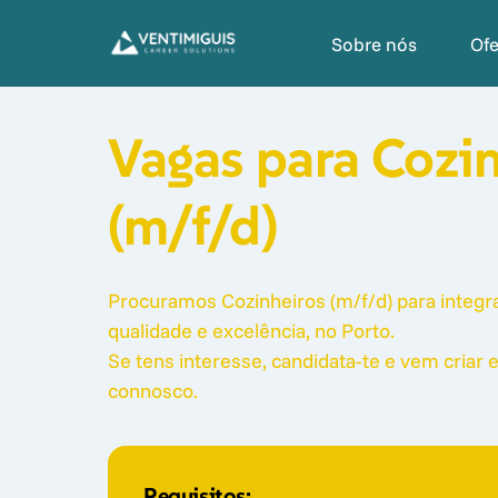
Sobre nós
Of
Vagas 
para 
(m/f/d)
Procuramos Cozinheiros (m/f/d) para integra
qualidade e excelência, no Porto. 

Se tens interesse, candidata-te e vem criar
connosco. 
Requisitos: 