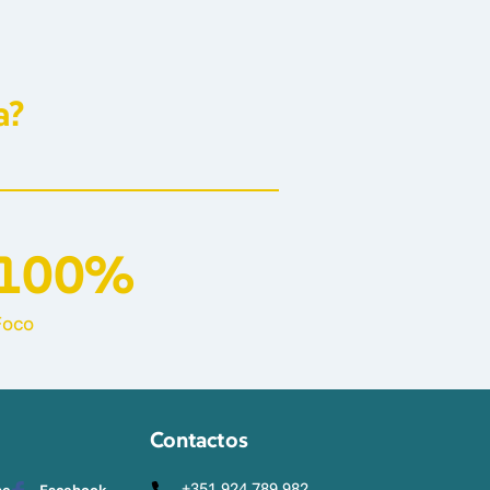
a?
100%
Foco
Contactos
+351 924 789 982
be
Facebook