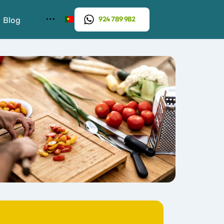
Blog
924 789 982
PT
Escola de línguas
DE
EN