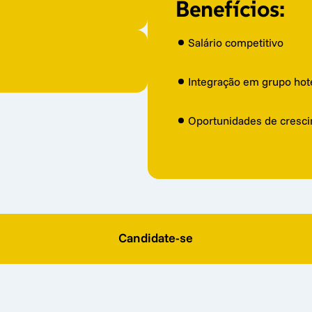
Benefícios:
ria valorizada)
Salário competitivo
erencial)
Integração em grupo hotel
a serviço
 atenção ao detalhe
Oportunidades de cresc
tência dos pratos
ervação dos alimentos 
Candidate-se
imentar (HACCP)
do e funcional
ço eficiente