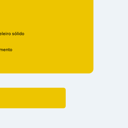
eiro sólido
imento