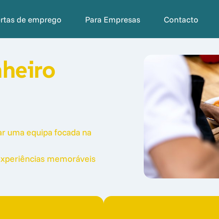
ertas de emprego
Para Empresas
Contacto
Cozinheiro 
r uma equipa focada na 
 experiências memoráveis 