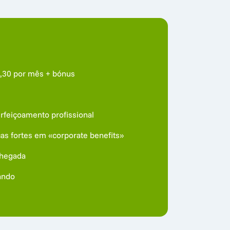
10,30 por mês + bónus
rfeiçoamento profissional 
cas fortes em «corporate benefits»
chegada
ando