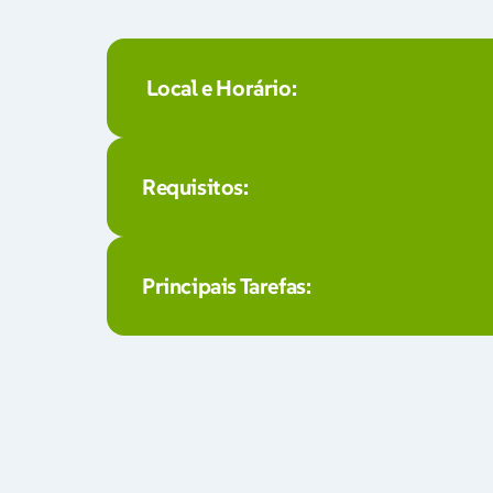
 Local e Horário:
- Medius, Alemanha
- 39 horas por semana
Requisitos: 
- Sistema de três turnos
- Formação em enfermagem concluída
- Alto nível de especialização em enfermag
Principais Tarefas: 
- Fortes competências de comunicação
- Execução autónoma dos cuidados básicos e
- Alto nível de competências organizacionais
- Documentação de cuidados, anamnese e pl
- Curso de enfermagem realizado em Portugal
- Preparação, colaboração e acompanhamen
medidas diagnósticas e terapêuticas
