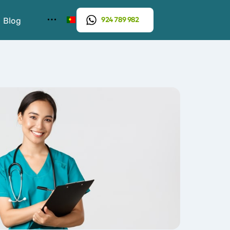
Blog
924 789 982
PT
Escola de línguas
DE
EN