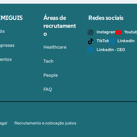
IMIGUIS
Áreas de 
Redes sociais
recrutament
ós
Instagram
Youtu
o
TikTok
LinkedIn
presas
Healthcare
LinkedIn - CEO
lentos
Tech
People
FAQ
legal
Recrutamento e colocação justos