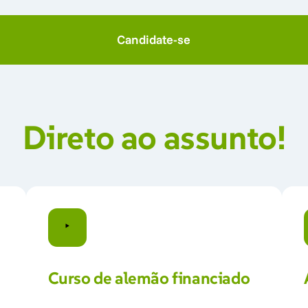
stado grave
Candidate-se
Direto 
ao 
assunto!
Curso 
de 
alemão 
financiado