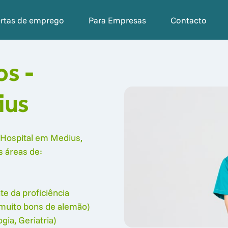
ertas de emprego
Para Empresas
Contacto
s - 
ius
Hospital em Medius, 
áreas de: 

e da proficiência 
muito bons de alemão)

ia, Geriatria)