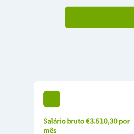
- Acompanhamento e apoio a pacientes em e
Salário bruto €3.510,30 por 
mês