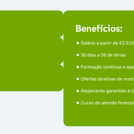
Benefícios:
Salário a partir de €3.5
30 dias a 39 de férias
Formação contínua e ape
em
Ofertas atrativas de mar
 de tratamento

Alojamento garantido à 
aneamento de cuidados

Curso de alemão financi
 e cidadania da UE
to pós-procedimento em 