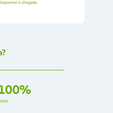
Disponível à chegada.
a?
100
%
Foco